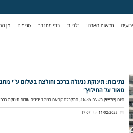
ירועים
חדשות הארגון
גלריות
בתי מתנדב
סניפים
מן הת
נתיבות: תינוקת ננעלה ברכב וחולצה בשלום ע”י מתנדב
מאוד על החילוץ”
היום (שלישי) בשעה 16:35, התקבלה קריאה במוקד ידידים אודות תינוקת כבת שנה, שננעלה ברכב בשגגה לעיני אמהּ, ברחוב אריאל שרון
17:07
11/02/2025