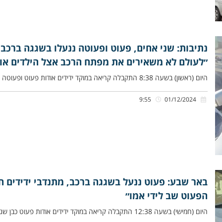
נתיבות: שני אחים, פעוט ופעוטה ננעלו בשגגה ברכב,
״לעולם לא משאירים את מפתח הרכב אצל הילדים או 
היום (ראשון) בשעה 8:38 התקבלה קריאה במוקד ידידים אודות פעוט ופעוטה שננעלו בשגגה ברכב לעיני אימם, בשדרות ירושלים בנתיבות.
9:55
01/12/2024
באר שבע: פעוט ננעל בשגגה ברכב, מתנדבי ידידים ח
הפעוט שב לידי אמו״
היום (חמישי) בשעה 12:38 התקבלה קריאה במוקד ידידים אודות פעוט כבן שנתיים שננעל בשגגה ברכב לעיני אמו, ברחוב חיל ההנדסה