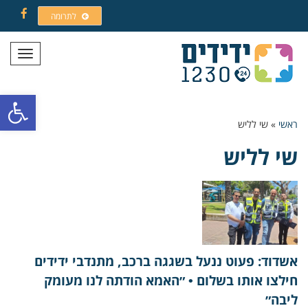
לתרומה
Facebook
תפריט
פתח סרגל
ראשי
»
שי לליש
שי לליש
אשדוד: פעוט ננעל בשגגה ברכב, מתנדבי ידידים
חילצו אותו בשלום • ״האמא הודתה לנו מעומק
ליבה״