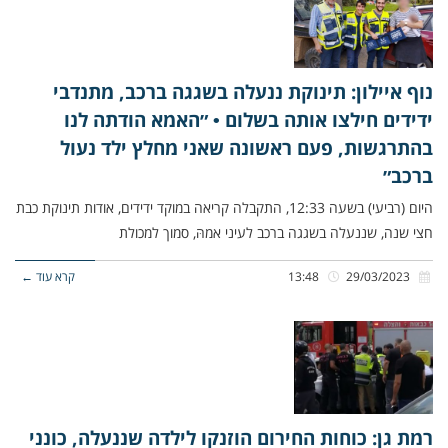
נוף איילון: תינוקת ננעלה בשגגה ברכב, מתנדבי
ידידים חילצו אותה בשלום • ״האמא הודתה לנו
בהתרגשות, פעם ראשונה שאני מחלץ ילד נעול
ברכב״
היום (רביעי) בשעה 12:33, התקבלה קריאה במוקד ידידים, אודות תינוקת כבת
חצי שנה, שננעלה בשגגה ברכב לעיני אמהּ, סמוך למכולת
29/03/2023
13:48
קרא עוד ←
רמת גן: כוחות החירום הוזנקו לילדה שננעלה, כונני