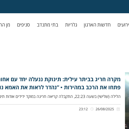
ירועים
חדשות הארגון
גלריות
בתי מתנדב
סניפים
מן הת
פתחו את הרכב במהירות • “נהדר לראות את האמא נו
הלילה (שלישי) בשעה 22:23, התקבלה קריאה חריגה במוקד ידידים אודות תינוקת בת שנה וחצי ואחותה כבת 14 שנעולות ברכב, בחניון
23:12
26/08/2025