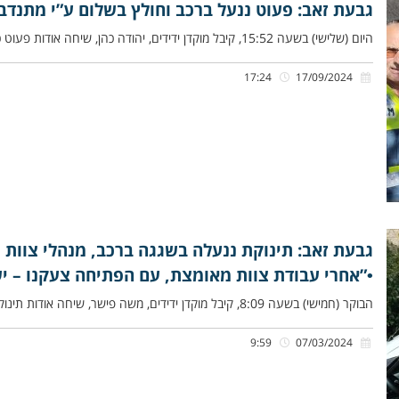
גבעת זאב: פעוט ננעל ברכב וחולץ בשלום ע”י מתנדבי
היום (שלישי) בשעה 15:52, קיבל מוקדן ידידים, יהודה כהן, שיחה אודות פעוט כבן שנתיים שננעל ברכב בשגגה לעיני אמו, ברחוב
17:24
17/09/2024
גבעת זאב: תינוקת ננעלה בשגגה ברכב, מנהלי צוות צ
•”אחרי עבודת צוות מאומצת, עם הפתיחה צעקנו – יש!
הבוקר (חמישי) בשעה 8:09, קיבל מוקדן ידידים, משה פישר, שיחה אודות תינוקת בת מס’ חודשים שננעלה ברכב בשגגה לעיני אביה,
9:59
07/03/2024