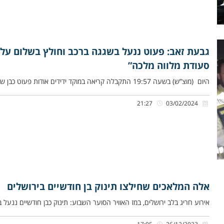
גבעת זאב: פעוט ננעל בשגגה ברכב וחולץ בשלום על י
סעודת מלווה מלכה”
היום (מוצ”ש) בשעה 19:57 התקבלה קריאה במוקד ידידים אודות פעוט כבן שנתיים וחצי שננעל בשגגה ברכב לעיני הוריו, ברחוב קרית
21:27
03/02/2024
אלה המלאכים שחילצו תינוק בן חודשיים בירושלים
אירוע חריג בלב ירושלים, במז האוויר הסוער השבוע: תינוק כבן חודשיים ננעל ב