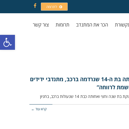
לתרומה
Facebook
קשורת
הכר את המתנדב
תרומות
צור קשר
פתח סרגל
מקרה חריג בביתר עילית: תינוקת ננעלה יחד עם אחותה בת ה-14 שנרדמה ברכב, מתנדבי ידידים
שמת לרווחה”
קרא עוד ←