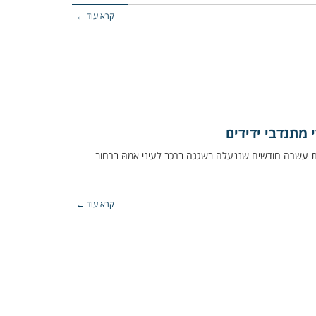
קרא עוד ←
 מתנדבי ידידים
דות תינוקת כבת עשרה חודשים שננעלה בשגגה ברכב לעיני אמהּ ברחוב
קרא עוד ←