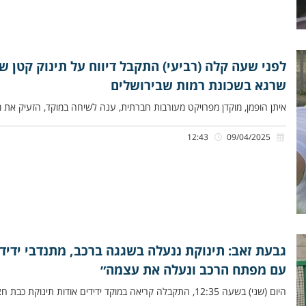
לפני שעה קלה (רביעי) התקבל דיווח על תינוק קטן שנ
שרגא בשכונת רמות שבירושלים
איתן הופמן, מוקדן מפרויקט מעורבות חברתית, ענה לשיחה במוקד, הזעיק את מויש
12:43
09/04/2025
גבעת זאב: תינוקת ננעלה בשגגה ברכב, מתנדבי ידיד
עם מפתח הרכב ונעלה את עצמה״
היום (שני) בשעה 12:35, התקבלה קריאה במוקד ידידים אודות תינוקת כבת חצי שנה שננעלה בשגגה ברכב לעיני אמהּ ברחוב התאנה