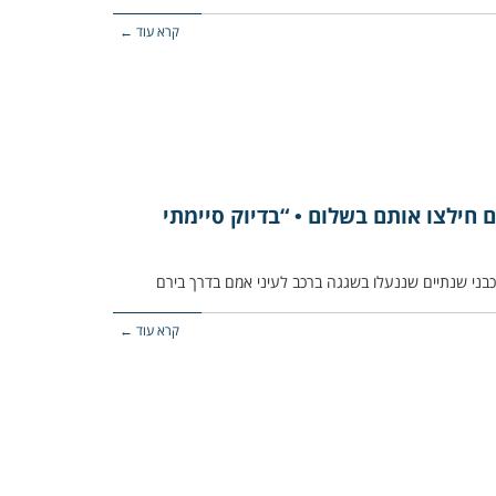
קרא עוד ←
 חילצו אותם בשלום • “בדיוק סיימתי
קרא עוד ←