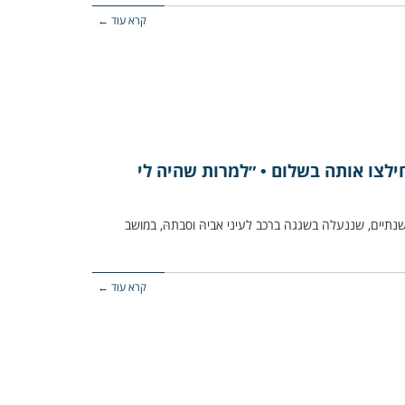
קרא עוד ←
ילצו אותה בשלום • ״למרות שהיה לי
 פעוטה כבת שנתיים, שננעלה בשגגה ברכב לעיני אביהּ וסבתהּ, במושב
קרא עוד ←