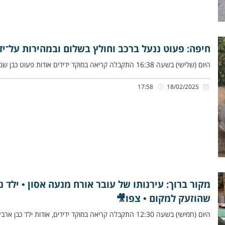
חיפה: פעוט ננעל ברכב וחולץ בשלום ובמהירות על־ידי
היום (שלישי) בשעה 16:38 התקבלה קריאה במוקד ידידים אודות פעוט כבן שנתיים שננעל ברכב בשגגה לעיני אמו, ברחוב שאול שבשכונת
17:58
18/02/2025
מקור ברוך: עירנותו של עובר אורח מנעה אסון • ילד נ
שהוזעק למקום • צפו🎥
היום (חמישי) בשעה 12:30 התקבלה קריאה במוקד ידידים, אודות ילד כבן ארבע, שככל הנראה נשכח ברכב המשפחה, ברחוב דון יוסף