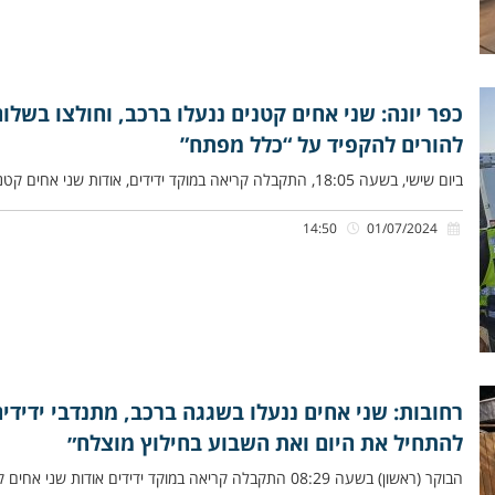
כפר יונה: שני אחים קטנים ננעלו ברכב, וחולצו בשלום
להורים להקפיד על “כלל מפתח”
ביום שישי, בשעה 18:05, התקבלה קריאה במוקד ידידים, אודות שני אחים קטנים, שננעלו ברכב בשגגה לעיני משפחתם, ברחוב שושנה דמארי
14:50
01/07/2024
רחובות: שני אחים ננעלו בשגגה ברכב, מתנדבי ידידי
להתחיל את היום ואת השבוע בחילוץ מוצלח״
הבוקר (ראשון) בשעה 08:29 התקבלה קריאה במוקד ידידים אודות שני אחים קטנים, פעוט כבן שנתיים ותינוקת כבת שלושה חודשים, שננעלו