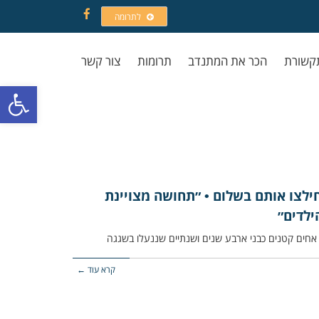
לתרומה
Facebook
קשורת
הכר את המתנדב
תרומות
צור קשר
פתח סרגל
חילצו אותם בשלום • ״תחושה מצויינת
לדים״
קרא עוד ←