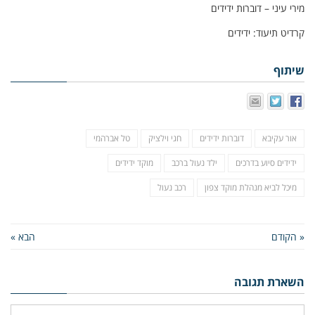
מירי עיני – דוברות ידידים
קרדיט תיעוד: ידידים
שיתוף
אור עקיבא
דוברות ידידים
חגי וילציק
טל אברהמי
ידידים סיוע בדרכים
ילד נעול ברכב
מוקד ידידים
מיכל לביא מנהלת מוקד צפון
רכב נעול
« הקודם
הבא »
השארת תגובה