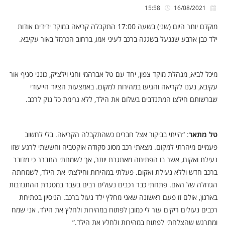
15:58
16/08/2021
מוקדם יותר היום (שני) בשעה 17:00 התקבלה קריאה במוקד ידידים אודות
ילד כבן ארבע שננעל בשגגה ברכב לעיני אמו, ברחוב הכרמל באור עקיבא.
מיכל לביא, מנהלת מוקד צפון, יחד עם טל אברהמי וחגי וילצ’יק, כונני סניף אור
עקיבא, נענו לקריאה והגיעו במהירות למקום. באמצעות הציוד הייעודי
שברשותם חילצו המתנדבים בשלום את הילד, ללא גרימת כל נזק לרכב.
טל מתאר
: “הייתי בביקור אצל חברים כשהתקבלה הקריאה. בלי לחשוב
פעמיים מיהרתי למקום. מצאתי רכב מסוג סקודה אוקטביה וחששתי לרגע שזו
נעילת ואקום, אשר בו הפתיחה מאתגרת יותר, אך לשמחתי התברר כי מדובר
ברכב חדש וללא נעילת ואקום. פעלתי במהירות וחילצתי את הילד, לשמחתה
הגדולה של האם. פתחתי כבר רכבים נעולים רבים בעבר במסגרת ההתנדבות
בארגון, אולם זו פעם ראשונה שאני מחלץ ילד נעול ברכב. הניסיון בפתיחת
רכבים נעולים ריקים עזר לי כמובן לפתוח במהירות ולחלץ את הילד. אני שמח
ומתרגש שהצלחתי לפתוח במהירות ולחלץ את הילד.”