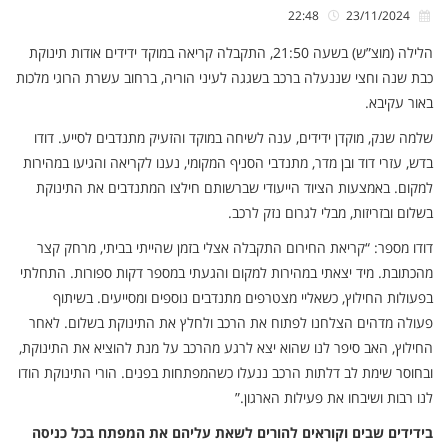
22:48
23/11/2024
הלילה (מוצ”ש) בשעה 21:50, התקבלה קריאה במוקד ידידים אודות תינוקת
כבת שנה וחצי שננעלה ברכב בשגגה לעיני הוריה, ברחוב עשרת הרוגי מלכות
באור עקיבא.
שלמה שנק, מוקדן ידידים, ענה לשיחה במוקד והזעיק מתנדבים לסייע. דודו
בדש, עזרי דוד ובן מדר, מתנדבי הסניף המקומי, נענו לקריאה והגיעו במהירות
למקום. באמצעות הציוד הייעודי שברשותם חילצו המתנדבים את התינוקת
בשלום ובזריזות, מבלי לגרום נזק לרכב.
דודו מספר: “קריאת החירום התקבלה אצלי בזמן שהייתי בביתי, מרחק קצר
מהכתובת. מיד יצאתי במהירות למקום והגעתי במספר דקות ספורות. התחלתי
בפעולות החילוץ, כשאליי מצטרפים מתנדבים נוספים ומסייעים. בשיתוף
פעולה מדהים הצלחנו לפתוח את הרכב ולחלץ את התינוקת בשלום. לאחר
החילוץ, האב סיפר לנו שהוא יצא לרגע מהרכב על מנת להוציא את התינוקת,
ובחוסר שימת לב דלתות הרכב ננעלו כשהמפתחות בפנים. הורי התינוקת הודו
לנו רבות ושיבחו את פעילות הארגון.”
בידידים שבים וקוראים להורים לשאת עליהם את המפתח בכל כניסה