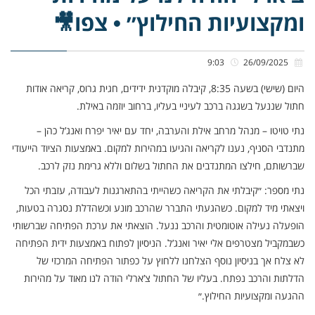
ומקצועיות החילוץ״ • צפו🎥
9:03
26/09/2025
היום (שישי) בשעה 8:35, קיבלה מוקדנית ידידים, חגית גרוס, קריאה אודות
חתול שננעל בשגגה ברכב לעיניי בעליו, ברחוב יוזמה באילת.
נתי טויטו – מנהל מרחב אילת והערבה, יחד עם יאיר יפרח ואנג’ל כהן –
מתנדבי הסניף, נענו לקריאה והגיעו במהירות למקום. באמצעות הציוד הייעודי
שברשותם, חילצו המתנדבים את החתול בשלום וללא גרימת נזק לרכב.
נתי מספר: ״קיבלתי את הקריאה כשהייתי בהתארגנות לעבודה, עזבתי הכל
ויצאתי מיד למקום. כשהגעתי התברר שהרכב מונע וכשהדלת נסגרה בטעות,
הופעלה נעילה אוטומטית והרכב ננעל. הוצאתי את ערכת הפתיחה שברשותי
כשבמקביל מצטרפים אלי יאיר ואנג’ל. הניסיון לפתוח באמצעות ידית הפתיחה
לא צלח אך בניסיון נוסף הצלחנו ללחוץ על כפתור הפתיחה המרכזי של
הדלתות והרכב נפתח. בעליו של החתול צ’ארלי הודה לנו מאוד על מהירות
ההגעה ומקצועיות החילוץ.״