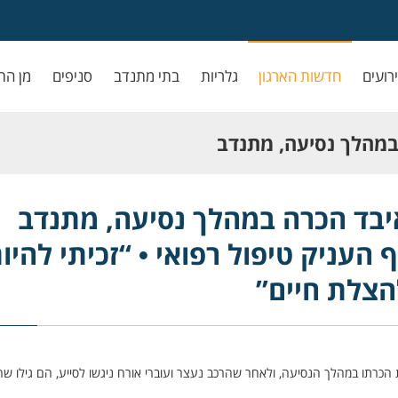
ירועים
חדשות הארגון
גלריות
בתי מתנדב
סניפים
מן הת
 איבד הכרה במהלך נסיעה, מתנדב
ול רפואי • “זכיתי
ג בכביש 3: נהג איבד הכרה במהלך נסיעה, מתנדב
 העניק טיפול רפואי • “זכיתי להיו
 חיים”
הצלת חיים”
 על גבר שאיבד את הכרתו במהלך הנסיעה, ולאחר שהרכב נעצר ועוברי אורח ניגשו לסייע, הם גילו ש