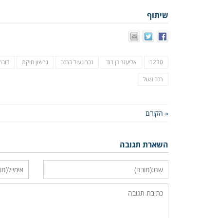
שיתוף
1230
אליעזר בן דוד
גבר נעול ברכב
גרשון חוקת
דובר
רכב נעול
« הקודם
השארת תגובה