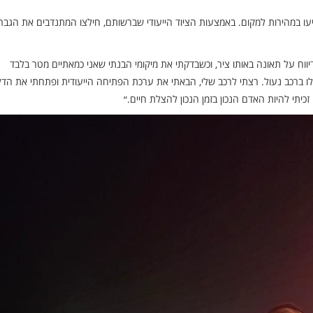
והגיעו במהירות למקום. באמצעות הציוד הייעודי שברשותם, חילצו המתנדבים את הגבר
כביש 3 בדרך לחתונה קיבלתי דיווח על תאונה באותו ציר, וכשבדקתי את מיקומי הבנתי שאני כמאתיים מטר בלבד
לו ברכב נעול. רצתי לרכב שלי, הבאתי את ערכת הפתיחה הייעודית ופתחתי את הד
יתי להיות האדם הנכון בזמן הנכון להצלת חיים.״