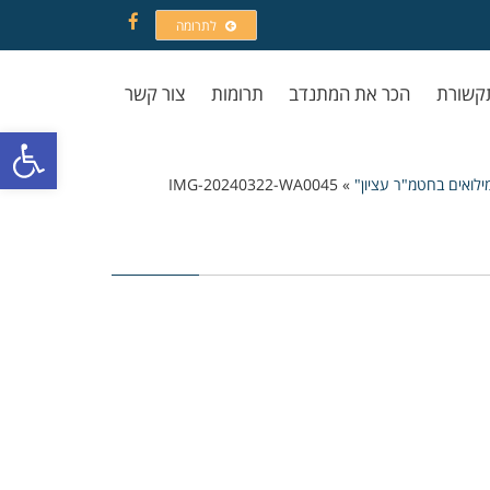
לתרומה
Facebook
קשורת
הכר את המתנדב
תרומות
צור קשר
פתח סרגל
לואים בחטמ"ר עציון"
»
IMG-20240322-WA0045