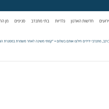
ירועים
חדשות הארגון
גלריות
בתי מתנדב
סניפים
מן הת
 ברכב, מתנדבי ידידים חילצו אותם בשלום • "קמתי משינה לאחר משמרת במסגרת המי