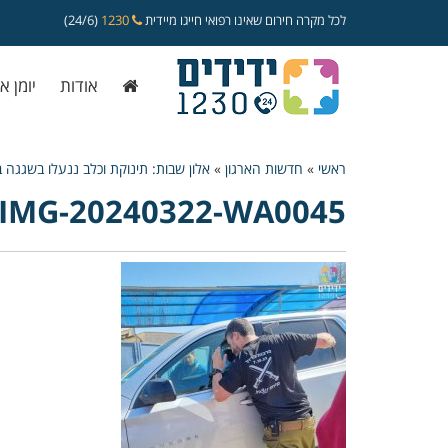
לכל מקרה חירום שאינו רפואי חייגו מיידית
1230
(24/6)
אודות
יומן א
ראשי
»
חדשות הארגון
»
אלון שבות: תינוקת וכלב ננעלו בשגגה
IMG-20240322-WA0045