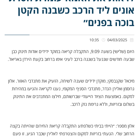
אונים ליד הרכב כשבנה הקטן
בוכה בפנים״
10:35
04/03/2025
היום (שלישי) בשעה 9:09, התקבלה קריאה במוקד ידידים אודות תינוק כבן
שבעה חודשים שננעל בשגגה ברכב לעיני אימו ברחוב בקעת הירדן באריאל.
מיכאל שקנבסקי, מוקדן ידידים שענה לשיחה, הזעיק את מתנדבי האזור. אלון
גרוסמן ואלירן הנדר, מתנדבי הסניף המקומי, נענו לקריאה והגיעו במהירות
למקום. באמצעות הציוד הייעודי שברשותם, חילצו המתנדבים את התינוק
בשלום ובזריזות, וללא גרימת נזק לרכב.
אלון מספר: ״הייתי בביתי כשלפתע התקבלה קריאת החירום שהייתה בקצה
הרחוב שלי. הגעתי בזריזות למקום והצטרפתי לאלירן שכבר הגיע. זו פעם