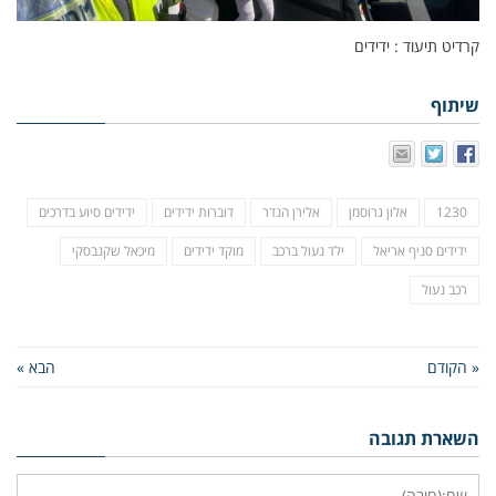
קרדיט תיעוד : ידידים
שיתוף
1230
אלון גרוסמן
אלירן הנדר
דוברות ידידים
ידידים סיוע בדרכים
ידידים סניף אריאל
ילד נעול ברכב
מוקד ידידים
מיכאל שקנבסקי
רכב נעול
« הקודם
הבא »
השארת תגובה