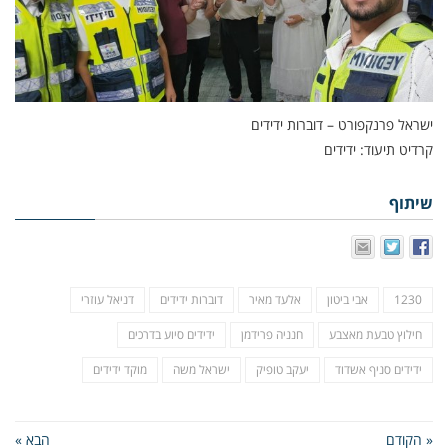
ישראל פרנקפורט – דוברות ידידים
קרדיט תיעוד: ידידים
שיתוף
1230
אבי ביטון
אלעד מאיר
דוברות ידידים
דניאל עוזרי
חילוץ טבעת מאצבע
חנניה פרידמן
ידידים סיוע בדרכים
ידידים סניף אשדוד
יעקב טופיק
ישראל משה
מוקד ידידים
« הקודם
הבא »