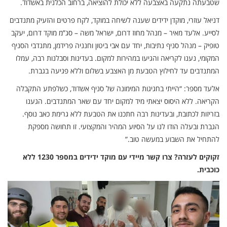
שטבעתה נתקעה באצבעה ללא יכולת להוציאה, ברחוב הכלנית באשדוד.
דניאל עוזרי, מוקדן ידידים שענה לשיחה במוקד, לקח פרטים והזעיק מתנדבים
לסייע. אלעד מאיר – מנהל מחוז דרום, ישראל משה – סג”מ מוקד דרום, יעקב
טופיק – מנהל סניף נתיבות, יחד עם אבי ביטון וחנניה פרידמן, מתנדבי הסניף
המקומי, נענו לקריאה והגיעו במהירות למקום. בעדינות וסבלנות רבה, עמלו
המתנדבים עד לחילוץ הטבעת מן האצבע בשלום וללא פגיעה בגברת.
אלעד מספר: “הייתי בחגיגות המימונה של סניף אשדוד, כשלפתע התקבלה
הקריאה. ללא היסוס יצאתי מיד למקום יחד עם שאר המתנדבים. הגענו
בזריזות לכתובת, ובעדינות רבה חתכנו את הטבעת ללא גרימת כאב נוסף.
הגברת ובעלה הודו לנו על הסיוע המהיר והמקצועי. זו תחושה מספקת
להתחיל את השבוע במעשה טוב.”
זקוקים לעזרה? צרו קשר מיידי עם מוקד ידידים במספר 1230 ללא
כוכבית.