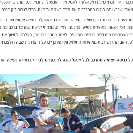
כבה, יחד עם מיכאל דראי, אלעזר לוגסי, אלי דזאנשוילי ונתנאל יונס, מתנדבי הסניף
יעודי שברשותם חילצו המתנדבים את הילד בשלום ובזריזות, מבלי לגרום נזק לרכב.
חוסר שימת לב המפתחות נשארו בתיק שבתוך הרכב והופעלה נעילה אוטומטית. הייתי
 הכל ויצאתי במהירות לסייע. בהגעתי למקום, נוכחתי לראות שמדובר ברכב עם נ
י מצטרפים מתנדבים נוספים ומסייעים. לאחר מספר ניסיונות, הצלחנו למשוך את 
. האב התרגש רבות ממהירות החילוץ, ואף פירגן לנו על היצרתיות שבה חילצנו את
 כניסה ויציאה מהרכב לבל יינעל כשהילד בפנים לבדו • במקרה נעילה יש ל