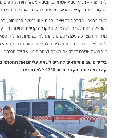
ליעד פרץ – מנהל סניף אשדוד, בן זוביב – מנהל יחידת הג’יפים מר
המקומי, נענו לקריאה והגיעו במהירות למקום. באמצעות הציוד הי
ליעד מספר: “מדובר בילד שאביו הניח אותו במושב הבטיחות, וב
באמצע הכנות לשבת, כשלפתע התקבלה קריאת החירום. מיד עזבתי
מיוחדת המצריכה גישה למפתח. התחלתי בפעולות החילוץ, כשאלי
לכיוון הילד ובתושייה רבה הצליח הילד לפתוח את הרכב עם השלט
זו תחושה אדירה לקבל את השבת לאחר חילוץ של ילד מרכב.”
בידידים שבים וקוראים להורים לשאת עליהם את המפתח בכל
קשר מיידי עם מוקד ידידים: 1230 ללא כוכבית