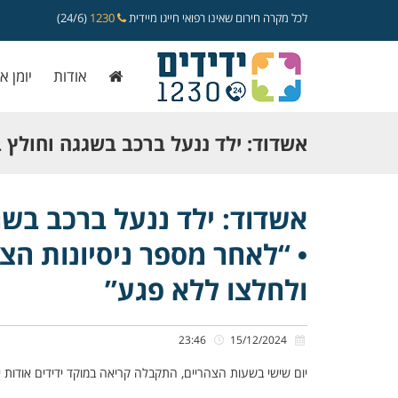
לכל מקרה חירום שאינו רפואי חייגו מיידית
1230
(24/6)
אודות
יומן א
אשדוד: ילד ננעל ברכב בשגגה וחולץ 
ידידים • “לאחר מספר ניסיונות הצלחנ
אשדוד: ילד ננעל ברכב בשג
• “לאחר מספר ניסיונות הצ
של הילד ולחלצו ללא פגע”
ולחלצו ללא פגע”
23:46
15/12/2024
יום שישי בשעות הצהריים, התקבלה קריאה במוקד ידידים אודות 