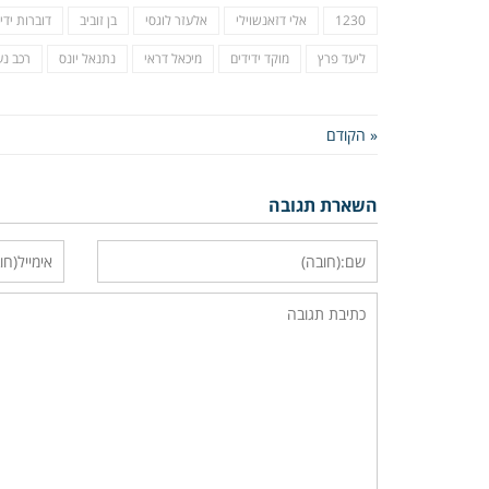
1230
אלי דזאנשוילי
אלעזר לוגסי
בן זוביב
דוברות ידי
ליעד פרץ
מוקד ידידים
מיכאל דראי
נתנאל יונס
רכב נע
« הקודם
השארת תגובה