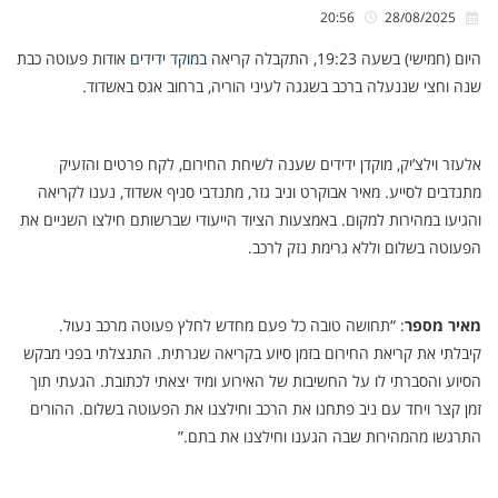
20:56
28/08/2025
היום (חמישי) בשעה 19:23, התקבלה קריאה
במוקד ידידים
אודות פעוטה כבת
שנה וחצי שננעלה ברכב בשגגה לעיני הוריה, ברחוב אגס באשדוד.
אלעזר וילצ’יק, מוקדן ידידים שענה לשיחת החירום, לקח פרטים והזעיק
מתנדבים לסייע. מאיר אבוקרט וניב גזר, מתנדבי סניף אשדוד, נענו לקריאה
והגיעו במהירות למקום. באמצעות הציוד הייעודי שברשותם חילצו השניים את
הפעוטה בשלום וללא גרימת נזק לרכב.
מאיר מספר
: “תחושה טובה כל פעם מחדש לחלץ פעוטה מרכב נעול.
קיבלתי את קריאת החירום בזמן סיוע בקריאה שגרתית. התנצלתי בפני מבקש
הסיוע והסברתי לו על החשיבות של האירוע ומיד יצאתי לכתובת. הגעתי תוך
זמן קצר ויחד עם ניב פתחנו את הרכב וחילצנו את הפעוטה בשלום. ההורים
התרגשו מהמהירות שבה הגענו וחילצנו את בתם.”