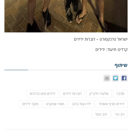
ישראל פרנקפורט – דוברות ידידים
קרדיט תיעוד: ידידים
שיתוף
1230
אלעזר וילצ'יק
דוברות ידידים
ידידים סיוע בדרכים
ידידים סניף אשדוד
ילד נעול ברכב
מאיר אבוקרט
מוקד ידידים
ניב גזר
רכב נעול