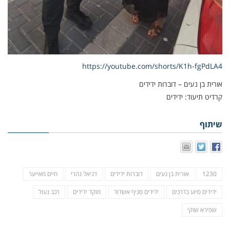
https://youtube.com/shorts/K1h-fgPdLA4
אורית בן נעים – דוברות ידידים
קרדיט תיעוד: ידידים
שיתוף
1230
אורית בן נעים
דוברות ידידים
דניאל נהרי
חיים מאייער
ידידים סיוע בדרכים
ידידים סניף אשדוד
מוקד ידידים
רכב נעול
שפירא שוקי