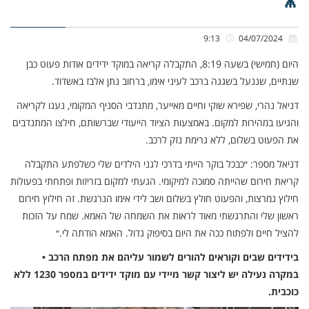
9:13
04/07/2024
היום (חמישי) בשעה 8:19, התקבלה קריאה במוקד ידידים אודות פעוט כבן
שנתיים, שננעל בשגגה ברכב לעיני אימו, ברחוב נתן אלבז באשדוד.
דניאל נהרי, שפירא שוקי וחיים מאייער, מתנדבי הסניף המקומי, נענו לקריאה
והגיעו במהירות למקום. באמצעות הציוד הייעודי שברשותם, חילצו המתנדבים
את הפעוט בשלום, ללא גרימת נזק לרכב.
דניאל מספר: ״כבכל בוקר הייתי בדרכי לגני הילדים שלי כשלפתע התקבלה
קריאת חירום שהייתה סמוכה למיקומי. הגעתי למקום בזריזות ופתחתי בפעולות
חילוץ נמרצות, והפעוט חולץ בשלום ושב לידי אימו הנרגשת. זה חילוץ חירום
ראשון שלי והתרגשתי מאוד לראות את השמחה של האמא. שמח על הזכות
להציל חיים ולפתוח ככה את היום בסיפוק גדול. האמא הודתה לי.״
בידידים שבים וקוראים להורים לשמור עליהם את מפתח הרכב •
במקרה נעילה יש ליצור קשר מיידי עם מוקד ידידים במספר 1230 ללא
כוכבית.