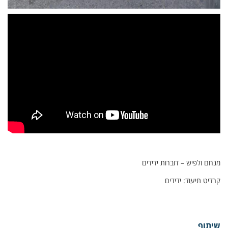
מנחם ולפיש – דוברות ידידים
קרדיט תיעוד: ידידים
שיתוף