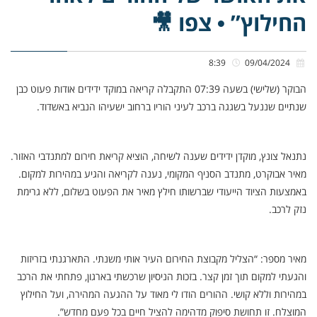
החילוץ” • צפו 🎥
8:39
09/04/2024
הבוקר (שלישי) בשעה 07:39 התקבלה קריאה במוקד ידידים אודות פעוט כבן
שנתיים שננעל בשגגה ברכב לעיני הוריו ברחוב ישעיהו הנביא באשדוד.
נתנאל צונץ, מוקדן ידידים שענה לשיחה, הוציא קריאת חירום למתנדבי האזור.
מאיר אבוקרט, מתנדב הסניף המקומי, נענה לקריאה והגיע במהירות למקום.
באמצעות הציוד הייעודי שברשותו חילץ מאיר את הפעוט בשלום, ללא גרימת
נזק לרכב.
מאיר מספר: “הצליל מקבוצת החירום העיר אותי משנתי. התארגנתי בזריזות
והגעתי למקום תוך זמן קצר. בזכות הניסיון שרכשתי בארגון, פתחתי את הרכב
במהירות וללא קושי. ההורים הודו לי מאוד על ההגעה המהירה, ועל החילוץ
המוצלח. זו תחושת סיפוק מדהימה להציל חיים בכל פעם מחדש”.