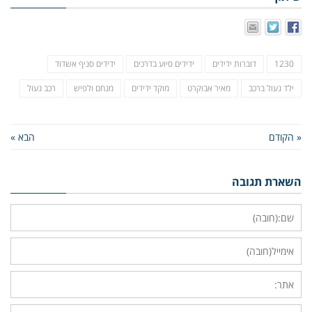
1230
דוברות ידידים
ידידים סיוע בדרכים
ידידים סניף אשדוד
ילד נעול ברכב
מאיר אבוקרט
מוקד ידידים
מנחם ולפיש
רכב נעול
« הקודם
הבא »
השארת תגובה