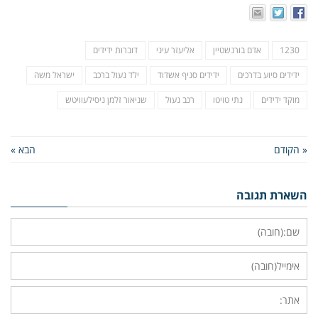
1230
אדם בורנשטיין
אליעזר עיני
דוברות ידידים
ידידים סיוע בדרכים
ידידים סניף אשדוד
ילד נעול ברכב
ישראל משה
מוקד ידידים
נתי טויטו
רכב נעול
שניאור זלמן ניסילעוויטש
« הקודם
הבא »
השארת תגובה