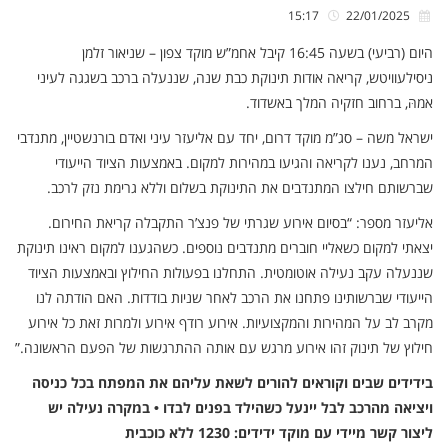
15:17
22/01/2025
היום (רביעי) בשעה 16:45 קיבל אחמ”ש מוקד צפון – שניאור זלמן
ניסילעוויטש, קריאה אודות תינוקת כבת שנה, שננעלה ברכב בשגגה לעיני
אמהּ, ברחוב חזקיה המלך באשדוד.
ישראל משה – סג”מ מוקד דרום, יחד עם אליעזר עיני ואדם בורנשטיין, מתנדבי
המרחב, נענו לקריאה והגיעו במהירות למקום. באמצעות הציוד הייעודי
שברשותם חילצו המתנדבים את התינוקת בשלום וללא גרימת נזק לרכב.
אליעזר מספר: “בסיום אירוע שגרתי של פנצ’ר התקבלה קריאת החירום.
יצאתי למקום כשאליי חוברים מתנדבים נוספים. כשהגענו למקום ראינו תינוקת
שננעלה עקב נעילה אוטומטית. התחלנו בפעולות החילוץ ובאמצעות הציוד
הייעודי שברשותינו פתחנו את הרכב לאחר שניות בודדות. האם הודתה לנו
מקרב לב על המהירות והמקצועיות. אירוע רודף אירוע ולמרות זאת כל אירוע
חילוץ של תינוק זהו אירוע מרגש עם אותה ההתרגשות של הפעם הראשונה.”
בידידים שבים וקוראים להורים לשאת עליהם את המפתח בכל כניסה
ויציאה מהרכב לבל יינעל כשהילד בפנים לבדו • במקרה נעילה יש
ליצור קשר מיידי עם מוקד ידידים: 1230 ללא כוכבית