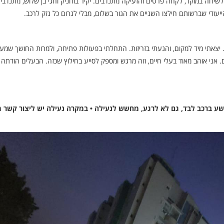
שיחה במוקד, לקחה פרטים והזעיקה מתנדבים. יקיר בוחניק וחגי בן שלוש, מתנדבי 
יעודי שברשותם חילצו השניים את הגור בשלום, מבלי לגרום כל נזק לרכב.
ם. יצאתי מיד למקום, והגעתי בזריזות. התחלתי בפעולות פתיחה, ולמרות החושך שמע
אני אוהב מאוד בעלי חיים, וזה מרגש ומספק לסייע בחילוץ שכזה. הבעלים הודתה ו
ישע ברכב לבד, גם לא לרגע, מחשש לנעילה • במקרה נעילה יש ליצור קשר מי