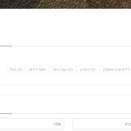
ידידים סניף אשקלון
יקיר בוחניק
כלב נעול ברכב
מוקד ידידים
רכב נעול