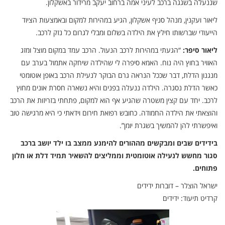
שננעלה בשגגה ברכב לעיני אמה ברחוב יעקב מרידור באשקלון.
ליאור ועקנין, מנהל סניף אשקלון, הגיע במהירות למקום ובאמצעות הציוד
הייעודי שברשותו חילץ את הילדה בשלום ומבלי לגרום כל נזק לרכב.
ליאור סיפר:
“הגעתי במהירות לרכב הנעול. הרכב עמד במקום מוצל ומזג
האוויר בחוץ היה נוח. האמא סיפרה לי שהילדה שיחקה אתמול בערב עם
מנגנון הדלת, דבר שככל הנראה גרם הבוקר לנעילת הרכב באופן אוטומטי
כאשר הדלת נסגרה. הילדה ננעלה בפנים והיא נשארה חסרת אונים מחוץ
לרכב. יחד עם קצין משטרה שהגיע אף הוא למקום, פתחתי בזריזות את הרכב
והוצאתי את הילדה החמודה. כחובש רפואת חירום וידאתי כי היא מרגישה טוב
ואיפשרתי להן להמשיך בשגרת יומן”.
בידידים שבים ומבקשים מההורים להימנע ממצב בו ילד יושב ברכב
סגור מחשש לנעילה אוטומטית וממליצים להשאיר תמיד דלת או חלון
פתוחים.
ישראל הוצלר – דוברות ידידים
קרדיט תיעוד: ידידים