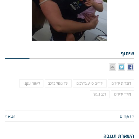
שיתוף
דוברות ידידים
ידידים סיוע בדרכים
ילד נעול ברכב
ליאור ועקנין
מוקד ידידים
רכב נעול
« הקודם
הבא »
השארת תגובה