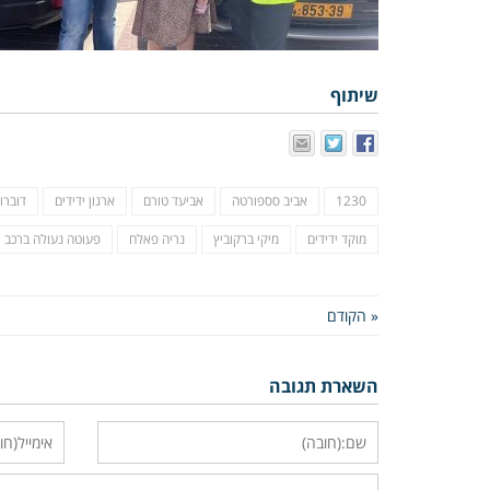
שיתוף
1230
אביב סספורטה
אביעד טורם
ארגון ידידים
דוברו
מוקד ידידים
מיקי ברקוביץ
נריה פאלח
פעוטה נעולה ברכב
« הקודם
השארת תגובה