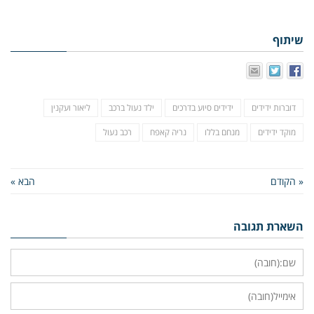
שיתוף
דוברות ידידים
ידידים סיוע בדרכים
ילד נעול ברכב
ליאור ועקנין
מוקד ידידים
מנחם בללו
נריה קאפח
רכב נעול
« הקודם
הבא »
השארת תגובה