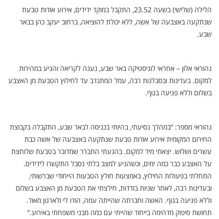
הלילה (שלישי) בשעה 23.52, התקבל במוקד ידידים, אירוע אודות טבעת
שנתקעה באצבעה של אשה, ללא יכולת להוציאה, ברחוב יעקב כהן בבאר
שבע.
נהוראי אלון – אחראי לוגיסטיקה באר שבע, נענה לקריאה והגיע במהירות
למקום. בעדינות ובסבלנות רבה, עמל המתנדב עד לחילוץ הטבעת מן האצבע
בשלום וללא פגיעה בגוף.
נהוראי מספר: “במהלך נסיעתי, בהיותי בכניסה לבאר שבע, התקבלה בקבוצת
החירום המקומית אירוע אודות טבעת שנתקעה באצבעה של אשה כבת
עשרים ושלוש. יצאתי מיד למקום. בהגעתי התברר שמדובר בטבעת שלוחצת
על האצבע כבר כמה ימים, וכשהגיע למצב בלתי נסבל התקשרו לידידים.
התחלתי בפעולות החילוץ, באמצעות חולץ הטבעות הייחודי שברשותי,
ובעדינות רבה, לאחר שניות בודדות, חילצתי את הטבעת מן האצבע בשלום
וללא פגיעה בגוף. האשה וחברתה שהייתה עמה, הודו לי ולארגון מאוד.
תחושת סיפוק מדהימה בייחוד שהייתי עם כמה מבני משפחתי באירוע.”