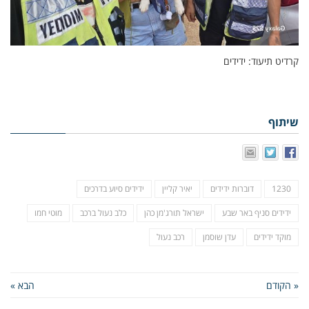
קרדיט תיעוד: ידידים
שיתוף
1230
דוברות ידידים
יאיר קליין
ידידים סיוע בדרכים
ידידים סניף באר שבע
ישראל תורג'מן כהן
כלב נעול ברכב
מוטי חמו
מוקד ידידים
עדן שוסמן
רכב נעול
« הקודם
הבא »