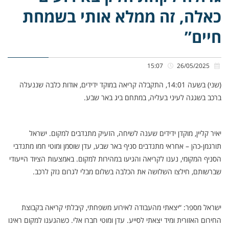
כאלה, זה ממלא אותי בשמחת
חיים”
15:07
26/05/2025
(שני) בשעה 14:01, התקבלה קריאה במוקד ידידים, אודות כלבה שננעלה
ברכב בשגגה לעיני בעליה, במתחם ביג באר שבע.
יאיר קליין, מוקדן ידידים שענה לשיחה, הזעיק מתנדבים למקום. ישראל
תורגמן-כהן – אחראי מתנדבים סניף באר שבע, עדן שוסמן ומוטי חמו מתנדבי
הסניף המקומי, נענו לקריאה והגיעו במהירות למקום. באמצעות הציוד הייעודי
שברשותם, חילצו השלושה את הכלבה בשלום מבלי לגרום נזק לרכב.
ישראל מספר: “יצאתי מהעבודה לאירוע משפחתי, קיבלתי קריאה בקבוצת
החירום האזורית ומיד יצאתי לסייע. עדן ומוטי חברו אלי. כשהגענו למקום ראינו