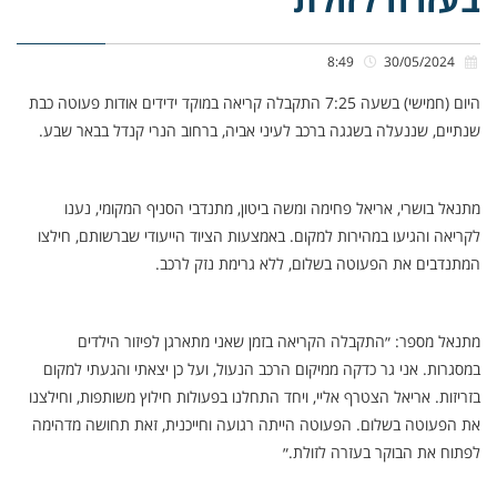
8:49
30/05/2024
היום (חמישי) בשעה 7:25 התקבלה קריאה במוקד ידידים אודות פעוטה כבת
שנתיים, שננעלה בשגגה ברכב לעיני אביה, ברחוב הנרי קנדל בבאר שבע.
מתנאל בושרי, אריאל פחימה ומשה ביטון, מתנדבי הסניף המקומי, נענו
לקריאה והגיעו במהירות למקום. באמצעות הציוד הייעודי שברשותם, חילצו
המתנדבים את הפעוטה בשלום, ללא גרימת נזק לרכב.
מתנאל מספר: ״התקבלה הקריאה בזמן שאני מתארגן לפיזור הילדים
במסגרות. אני גר כדקה ממיקום הרכב הנעול, ועל כן יצאתי והגעתי למקום
בזריזות. אריאל הצטרף אליי, ויחד התחלנו בפעולות חילוץ משותפות, וחילצנו
את הפעוטה בשלום. הפעוטה הייתה רגועה וחייכנית, זאת תחושה מדהימה
לפתוח את הבוקר בעזרה לזולת.״