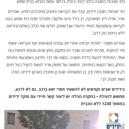
כלב שננעל בשגגה ברכב לעיני בעליו, ברחוב עמוס הנביא, בבית שמש.
דוד ישראלי, מוקדן ידידים, קיבל את הקריאה והזעיק מתנדבים לסייע. אפריים
שרר, אריה לייב ספארקה, דב בילר ורועי אלקובי, מתנדבי סניף בית שמש, נענו
לקריאה ובאמצעות הציוד הייעודי שברשותם, חילצו את הכלב בשלום ובזריזות,
ללא גרימת נזק לרכב.
אפריים מספר: ״חזרתי הביתה אחרי יום עבודה וכשראיתי את הקריאה יצאתי
מיד לכתובת. חברתי לכוננים שכבר היו במקום, בזמן שהם מנסים לפתוח בצד
אחד, התחלתי לפעול בדלת השניה. בסופו של דבר חילצנו באמצעות פתיחת
החלון, בשל הקושי בפתיחה. תחושה של סיפוק אדיר לצאת להציל בעל חיים,
רק מי שבאמת ניסה יבין. בן המשפחה שגם כן מתנדב בארגון ידידים, הודה
מאוד מקרב לב״.
בידידים שבים וקוראים לא להשאיר חסרי ישע ברכב, גם לא לרגע,
מחשש לנעילה • במקרה נעילה יש ליצור קשר מיידי עם מוקד ידידים
במספר 1230 ללא כוכבית