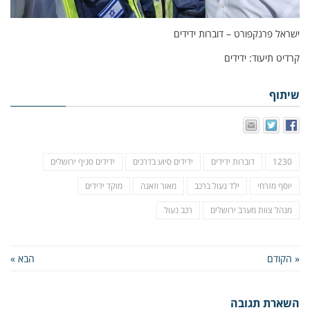
ישראל פרנקפורט – דוברות ידידים
קרדיט תיעוד: ידידים
שיתוף
1230
דוברות ידידים
ידידים סיוע בדרכים
ידידים סניף ירושלים
יוסף מזרחי
ילד נעול ברכב
מאור וזאנה
מוקד ידידים
מנהל צוות מערב ירושלים
רכב נעול
« הקודם
הבא »
השארת תגובה