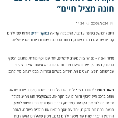
חונה מציל חיים”
14:34
22/08/2024
היום (חמישי) בשעה 13:13, התקבלה קריאה
במוקד ידידים
אודות שני ילדים
קטנים שננעלו ברכב בשגגה, ברחוב הפסגה בשכונת בית וגן שבירושלים.
מאור וזאנה – מנהל צוות מערב ירושלים, יחד עם יוסף מזרחי, מתנדב הסניף
המקומי, נענו לקריאה והגיעו במהירות למקום. באמצעות הציוד הייעודי
שברשותם חילצו השניים את הילדים בשלום ובזריזות, מבלי לגרום נזק לרכב.
מאור מספר
: “מדובר בשני ילדים שננעלו ברכב בשגגה, ועובר אורח שראה
אותם ברכב חייג ליוסף ודיווח לו על הקריאה, כשבמקביל הוא מחייג למוקד
ידידים. קיבלתי את הקריאה כשבדיוק חזרתי מעבודתי ומיד ניגשתי לסייע.
הגעתי במהירות למקום, ויחד עם יוסף חילצנו את הילדים בשלום. לאחר
החילוץ התברר שהיו עוד מספר ילדים ברכב. מכיוון שהילדים הזיעו רבות