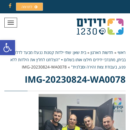
לתרומה
Facebook
תפריט
פתח סרגל
ראשי
»
חדשות הארגון
»
בית שאן: שתי ילדות קטנות ננעלו מבעד לדלת
בביתן, מתנדבי ידידים חילצו אותו בשלום • "הצלחנו לחלץ את הילדות ללא
פגע, בעבודת צוות זהירה וסבלנית"
»
IMG-20230824-WA0078
IMG-20230824-WA0078