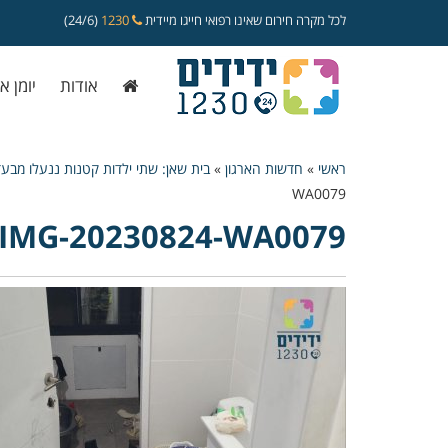
לכל מקרה חירום שאינו רפואי חייגו מיידית
1230
(24/6)
אודות
יומן א
ראשי
»
חדשות הארגון
»
בית שאן: שתי ילדות קטנות ננעלו מבעד
WA0079
IMG-20230824-WA0079