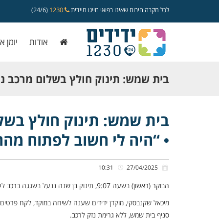
לכל מקרה חירום שאינו רפואי חייגו מיידית
1230
(24/6)
אודות
יומן א
בית שמש: תינוק חולץ בשלום מרכב נע
ידידים • “היה לי חשוב לפתוח מהר”
בית שמש: תינוק חולץ בשלו
• “היה לי חשוב לפתוח מהר
10:31
27/04/2025
הבוקר (ראשון) בשעה 9:07, תינוק בן שנה ננעל בשגגה ברכב לעיני אביו ברחוב חולדה הנביאה, ברמה ג’ בבית שמש.
מיכאל שקנבסקי, מוקדן ידידים שענה לשיחה במוקד, לקח פרטים והז
סניף בית שמש, ללא גרימת נזק לרכב.