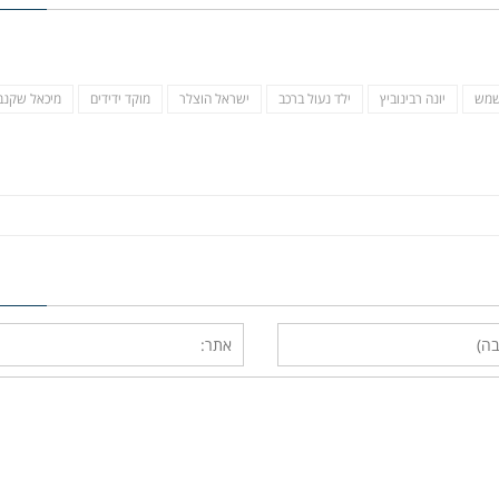
 שמש
יונה רבינוביץ
ילד נעול ברכב
ישראל הוצלר
מוקד ידידים
מיכאל שקנב