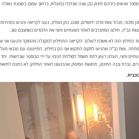
ד ידידים אודות מספר אנשים ביניהם תינוק כבן שנה שנלכדו במעלית, ברחוב עמוס, בשכונת גאולה
סיבוני, מנהל צוות מרכז ירושלים, וסגנו, נתן גוטליב, נענו לקריאה והגיעו במהירות
וצוות כב”ה, חילצו המתנדבים לאחר כשעתיים וחצי את הלכודים כשמצבם טוב.
ת החילוץ הזה לא אשכח לעולם. הקריאה התחילוץ לכוקבלה מהמוקד והגענו אני וא
פתחה. צוות כב”ה שהגיעו למקום התקשו אף הם בחילוץ. התייעצנו עם טכנאי מעלי
ים וחצי, העלנו רעיון לתת חשמל לסוללות הגיבוי על ידי הבוסטר שברשותי. יחד
רים, גברת ובנה התינוק. תחושת הסיפוק שהרגשנו לאחר החילוץ, לא ניתנת לתיאור”