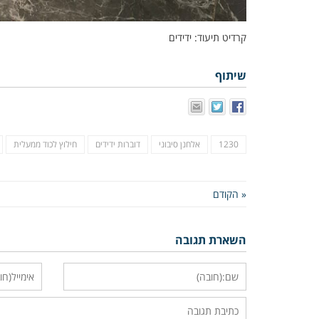
קרדיט תיעוד: ידידים
שיתוף
1230
אלחנן סיבוני
דוברות ידידים
חילוץ לכוד ממעלית
« הקודם
השארת תגובה