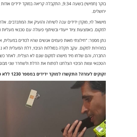
בוקר (חמישי) בשעה 9:34, התקבלה קריאה במוק
ירושלים.
מישאל לוי, מוקדן ידידים ענה לשיחה והזעיק את המתנדבים. אלחנן 
למקום. באמצעות ציוד ייעודי ובשיתוף פעולה עם טכנאי מעליות 
נתן מספר: “חילצתי מאות פעמים אנשים שהיו לכודים במעלית, א
במהירות למקום. עקב תקלה בסוללות הגיבוי, דלת המעלית לא נ
החברה, והם שלחו מיד מישהו למקום שגם לא הצליח. לאחר כשעתי
הטכנאי וצוות הכיבוי הצלחנו לפתוח את הדלת ולשחרר שני מבוג
זקוקים לעזרה? התקשרו למוקד ידידים במספר 1230 ללא כוכבית.