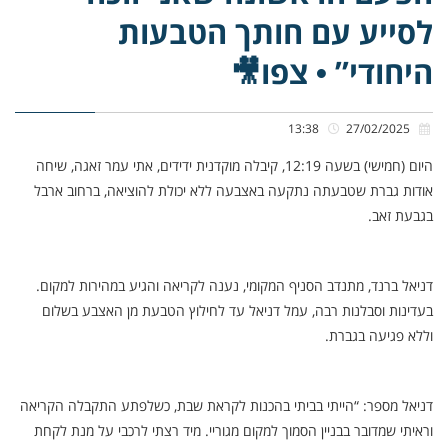
לסייע עם חותך הטבעות
היחודי” • צפו🎥
13:38
27/02/2025
היום (חמישי) בשעה 12:19, קיבלה מוקדנית ידידים, אתי עמר זאגה, שיחה
אודות גברת שטבעתה נתקעה באצבעה ללא יכולת להוציאה, ברחוב ארבל
בגבעת זאב.
דניאל ברנד, מתנדב הסניף המקומי, נענה לקריאה והגיע במהירות למקום.
בעדינות וסבלנות רבה, עמל דניאל עד לחילוץ הטבעת מן האצבע בשלום
וללא פגיעה בגברת.
דניאל מספר: “הייתי בביתי בהכנות לקראת שבת, כשלפתע התקבלה הקריאה
וראיתי שמדובר בבניין הסמוך למקום מגוריי. מיד רצתי לרכבי על מנת לקחת