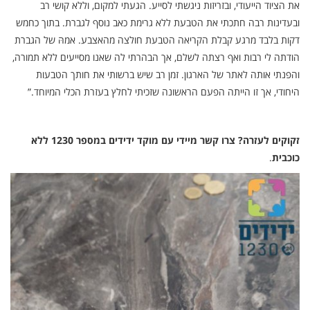
את הציוד הייעודי, ובזריזות ניגשתי לסייע. הגעתי למקום, וללא קושי רב
ובעדינות רבה חתכתי את הטבעת ללא גרימת כאב נוסף לגברת. בתוך כחמש
דקות בלבד מרגע קבלת הקריאה הטבעת חולצה מהאצבע. אמהּ של הגברת
הודתה לי רבות ואף רצתה לשלם, אך הבהרתי לה שאנו מסייעים ללא תמורה,
והפנתי אותה לאתר של הארגון. זמן רב שיש ברשותי את חותך הטבעות
היחודי, אך זו הייתה הפעם הראשונה שזכיתי לחלץ בעזרת הכלי המיוחד.”
זקוקים לעזרה? צרו קשר מיידי עם מוקד ידידים במספר 1230 ללא
כוכבית
.