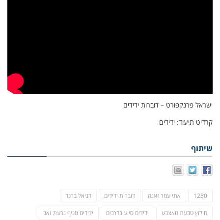
ישראל פרנקפורט – דוברות ידידים
קרדיט תיעוד: ידידים
שיתוף
1230
אתי עמר זאגה
דוברות ידידים
דניאל ברנד
חילוץ טבעת מאצבע
ידידים סיוע בדרכים
ידידים סניף גבעת זאב