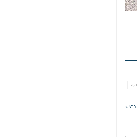
נעול
הבא »