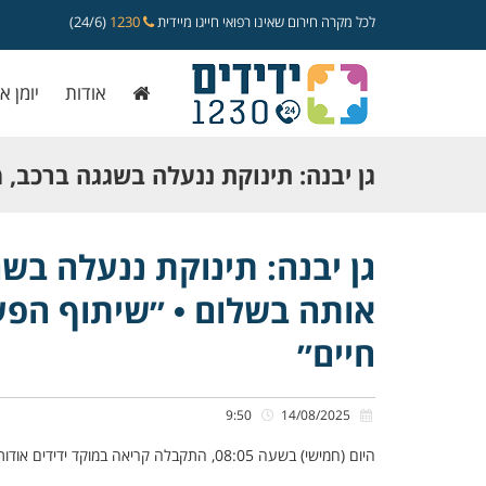
לכל מקרה חירום שאינו רפואי חייגו מיידית
1230
(24/6)
אודות
יומן א
גן יבנה: תינוקת ננעלה בשגגה ברכב,
אותה בשלום • ״שיתוף הפעולה שלנו עם
גן יבנה: תינוקת ננעלה בש
אותה בשלום • ״שיתוף הפעו
מציל חיים״
חיים״
9:50
14/08/2025
היום (חמישי) בשעה 08:05, התקבלה קריאה במוקד ידידים אודות תינוקת כבת שנה, שננעל בשגגה ברכב לעיני אמהּ, ברחוב יהודה עמיחי בגן יבנה.