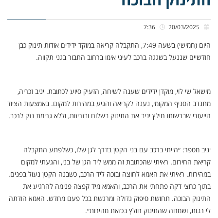
7:36
20/03/2025
היום (חמישי) בשעה 7:49, התקבלה קריאה במוקד ידידים אודות תינוק כבן
חודשיים שננעל בשגגה ברכב לעיני אימו ברחוב התבור בגני תקווה.
מישאל שי לוי, מוקדן ידידים שענה לשיחה, הזעיק סיוע לכתובת. יניב זכריה,
מתנדב הסניף המקומי, נענה לקריאה והגיע במהירות למקום. באמצעות הציוד
הייעודי שברשותו חילץ יניב את התינוק בשלום ובזריזות, וללא גרימת נזק לרכב.
יניב מספר: ״הייתי ברכב עם בני הקטן בדרך לגן שלו, כשלפתע התקבלה
קריאת החירום. ראיתי שהכתובת זה ממש ליד הגן של בני, והגעתי למקום
במהירות. ראיתי את האמא לחוצה ובוכה ליד הרכב, כשבנה הקטן נעול בפנים.
בתוך כחצי דקה פתחתי את הרכב, והאמא מיד קפצה פנימה להרגיע את
התינוק הבוכה. תחושת סיפוק גדולה ומרגשת בכל פעם מחדש. האמא הודתה
לי רבות, ושמחה שהתינוק חולץ בכזאת מהירות״.