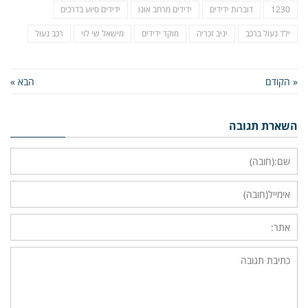
1230
דוברות ידידים
ידידים מרחב אונו
ידידים סיוע בדרכים
ילד נעול ברכב
יניב זכריה
מוקד ידידים
מישאל שי לוי
רכב נעול
« הקודם
הבא »
השארת תגובה