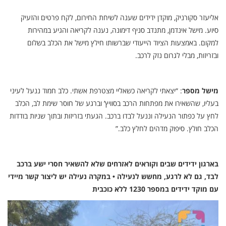
אליעזר סקורניק, מוקדן ידידים שענה לשיחת החירום, לקח פרטים והזעיק
סיוע. מישל אינדמן, מתנדב סניף דימונה, נענה לקריאה והגיע במהירות
למקום. באמצעות הציוד הייעודי שברשותו חילץ מישל את הכלב בשלום
ובזריזות, מבלי לגרום נזק לרכב.
מישל מספר
: “יצאתי לקריאה כשאליי מצטרפת אשתי. כלב חמוד ננעל לעיני
בעליו, שהשאירו את מפתחות הרכב בסוויץ’ וברגע של חוסר שימת לב, הכלב
לחץ על כפתור הנעילה וננעל לבדו ברכב. הגעתי בזריזות ובתוך שניות בודדות
הכלב חולץ. סיפוק מדהים לחלץ כלב.”
בארגון ידידים שבים וקוראים לאזרחים שלא להשאיר חסרי ישע ברכב
לבד, גם לא לרגע, מחשש לנעילה • במקרה נעילה יש ליצור קשר מיידי
עם מוקד ידידים במספר 1230 ללא כוכבית