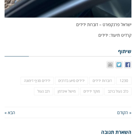
ישראל פרנקפורט – דוברות ידידים
קרדיט תיעוד: ידידים
שיתוף
1230
דוברות ידידים
ידידים סיוע בדרכים
ידידים סניף דימונה
כלב נעול ברכב
מוקד ידידים
מישל אינדמן
רכב נעול
« הקודם
הבא »
השארת תגובה