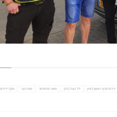
ידידים סניף ראשון לציון
ילד נעול ברכב
מאור חודאדאד
מוטי בער
מוקד ידידים