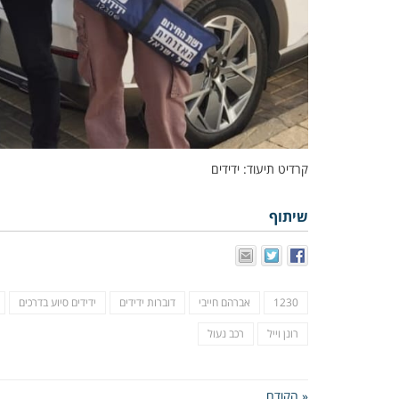
קרדיט תיעוד: ידידים
שיתוף
1230
אברהם חייבי
דוברות ידידים
ידידים סיוע בדרכים
רונן וייל
רכב נעול
« הקודם