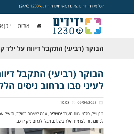
לכל מקרה חירום שאינו רפואי חייגו מיידית
1230
(24/6)
אודות
יומן א
הבוקר (רביעי) התקבל דיווח על ילד 
לעיני סבו ברחוב ניסים הלל בראשון לצי
הבוקר (רביעי) התקבל דיוו
לעיני סבו ברחוב ניסים הלל 
10:08
09/04/2025
רונן וייל, סג”מ צוות מערב ירושלים, ענה לשיחה במוקד, הזעיק א
לכתובת וחילצו את הילד בשלום, מבלי לגרום נזק לרכב.