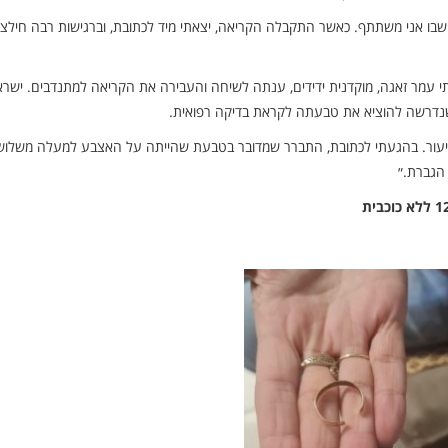
ר שבו אני משתתף. כאשר התקבלה הקריאה, יצאתי מיד לכתובת, וברגישות רבה חילצת
חוב מבוא גומא ביהוד. אתי עמר זאגה, מוקדנית ידידים, ענתה לשיחה והעבירה את הקריאה למתנדבים. ישר
נדרשה להוציא את טבעתה לקראת בדיקה רפואית.
שיעור. בהגעתי לכתובת, התברר שמדובר בטבעת שהייתה על האצבע למעלה משלוש
הגברת.״