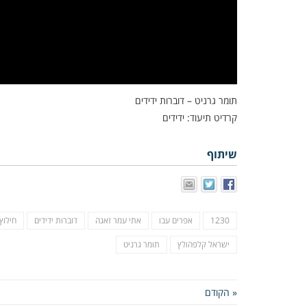
תומר גרניט – דוברות ידידים
קרדיט תיעוד: ידידים
שיתוף
1230
אפרים עבו
אתי עמר זאגה
דוברות ידידים
חילוץ
ישראל קלפהולץ
תומר גרניט
« הקודם