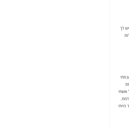
ש לך
ות
נחתי
ת
 אשתי
דמת.
הייתי