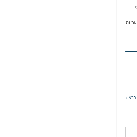
י
 את זה
הבא »