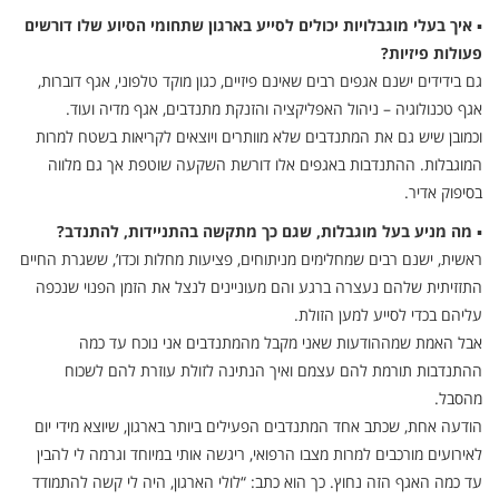
▪
איך בעלי מוגבלויות יכולים לסייע בארגון שתחומי הסיוע שלו דורשים
פעולות פיזיות?
גם בידידים ישנם אגפים רבים שאינם פיזיים, כגון מוקד טלפוני, אגף דוברות,
אגף טכנולוגיה – ניהול האפליקציה והזנקת מתנדבים, אגף מדיה ועוד.
וכמובן שיש גם את המתנדבים שלא מוותרים ויוצאים לקריאות בשטח למרות
המוגבלות. ההתנדבות באגפים אלו דורשת השקעה שוטפת אך גם מלווה
בסיפוק אדיר.
▪
מה מניע בעל מוגבלות, שגם כך מתקשה בהתניידות, להתנדב?
ראשית, ישנם רבים שמחלימים מניתוחים, פציעות מחלות וכדו’, ששגרת החיים
התזזיתית שלהם נעצרה ברגע והם מעוניינים לנצל את הזמן הפנוי שנכפה
עליהם בכדי לסייע למען הזולת.
אבל האמת שמההודעות שאני מקבל מהמתנדבים אני נוכח עד כמה
ההתנדבות תורמת להם עצמם ואיך הנתינה לזולת עוזרת להם לשכוח
מהסבל.
הודעה אחת, שכתב אחד המתנדבים הפעילים ביותר בארגון, שיוצא מידי יום
לאירועים מורכבים למרות מצבו הרפואי, ריגשה אותי במיוחד וגרמה לי להבין
עד כמה האגף הזה נחוץ. כך הוא כתב: “לולי הארגון, היה לי קשה להתמודד