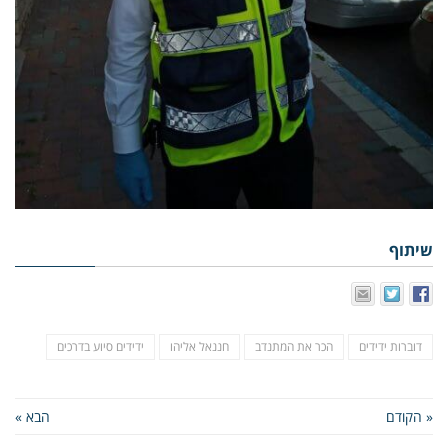
שיתוף
דוברות ידידים
הכר את המתנדב
חננאל אליהו
ידידים סיוע בדרכים
« הקודם
הבא »