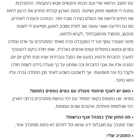
עם המצב הרפואי שלי ועם הנכות והקשיים שבאו בעקבותיו. ההתנדבות
נותנת לי תחושת סיפוק ושייכות. בזכות הארגון קיבלתי מחדש את הרצון לחיות
את החיים ולראות את העולם בצורה טובה יותר. הנתינה והעזרה לאחרים,
כמו גם הידיעה שאני עושה טוב לזולת מסביב לשעון, מסייעים לי לשכוח
מהכאב, מהסבל ומהמוגבלות”. לקרוא ולדמוע.
סיפור מצמרר נוסף זכור לי כשקיבלנו פניה מאחד המתנדבים על אדם שחלה
בסרטן ונמצא בטיפולים קשים וארוכים בארה”ב. אותו חולה ביקש להצטרף
למערך הדוברות ולהפיג במעט את הסבל והבדידות שהיו מנת חלקו יום יום.
הפנינו אליו את אגף הדוברות וכה שמחנו על כך שעלה בידינו לשמח חולה
ולקבל כח עזר משמעותי. אך לדאבוננו כשבוע לאחר מכן המחלה גברה עליו
והוא נפטר.
▪
האם יש לאגף שיתופי פעולה עם גופים נוספים בתחום?
בוודאי. אנו נמצאים בקשר מתמיד עם רכזי נגישות ומתנדבים ברחבי הארץ,
רכזי אוכלוסיות מיוחדות, ארגונים שונים ועמותות.
▪
מה החזון שלך כמנהל אגף נגישות?
שכל מתנדב עם מוגבלות ידע שהוא יכול לתרום לא פחות ממתנדב אחר.
▪
התחביב שלי: