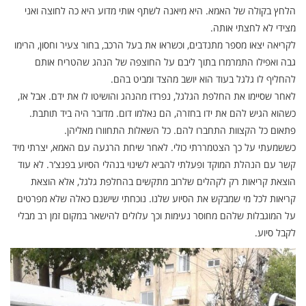
הלחץ בקולה של האמא. היא מיאנה לשתף אותי מדוע היא כה לחוצה ואני
מצידי לא לחצתי אותה.
לקריאה יצאו מספר מתנדבים, וכשראו את בעל הרכב, בחור צעיר וחסון, הרימו
גבה ואפילו התמרמרו בתוך ליבם על החוצפה של הנהג שהטריח אותם
להחליף לו גלגל בעוד הוא יושב מהצד ומביט בהם.
לאחר שסיימו את החלפת הגלגל, נפרדו מהנהג והושיטו לו את ידם. אבל אז,
כשהוא הגיש להם את ידו בחזרה, הם נאלמו דום. מדובר היה ביד תותבת.
פתאום כל הקצוות התחברו להם. כל השאלות התחוורו מאליהן.
כששמעתי על כך הצטמררתי כולי. לאחר שיחת הרגעה עם האמא, יצרתי מיד
קשר עם הנהלת המוקד ופעלתי להביא לשינוי בנהלי הסיוע בפנצ’ר. לא עוד
הוצאת קריאות רק לקהלים שלרוב מתקשים בהחלפת גלגל, אלא הוצאת
קריאות לכל מי שמבקש את הסיוע שלנו. נוכחתי שישנם כאלה שלא מפרטים
על המוגבלות שלהם מחוסר נעימות וכך עלולים להישאר במקום זמן רב מבלי
לקבל סיוע.