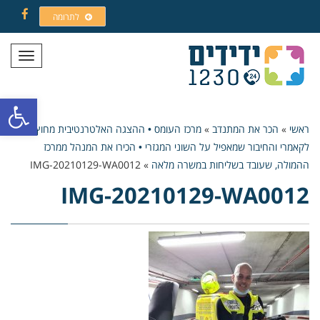
לתרומה
Facebook
תפריט
פתח סרגל
ראשי
»
הכר את המתנדב
»
מרכז העומס • ההצגה האלטרנטיבית מחוץ
לקאמרי והחיבור שמאפיל על השוני המגזרי • הכירו את המנהל ממרכז
ההמולה, שעובד בשליחות במשרה מלאה
»
IMG-20210129-WA0012
IMG-20210129-WA0012