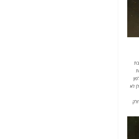
בת
ת
ון
ן לא
חלק