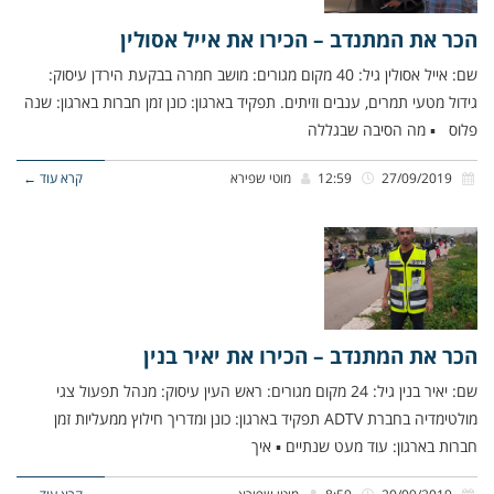
הכר את המתנדב – הכירו את אייל אסולין
שם: אייל אסולין גיל: 40 מקום מגורים: מושב חמרה בבקעת הירדן עיסוק:
גידול מטעי תמרים, ענבים וזיתים. תפקיד בארגון: כונן זמן חברות בארגון: שנה
פלוס ▪ מה הסיבה שבגללה
27/09/2019
12:59
מוטי שפירא
קרא עוד ←
הכר את המתנדב – הכירו את יאיר בנין
שם: יאיר בנין גיל: 24 מקום מגורים: ראש העין עיסוק: מנהל תפעול צגי
מולטימדיה בחברת ADTV תפקיד בארגון: כונן ומדריך חילוץ ממעליות זמן
חברות בארגון: עוד מעט שנתיים ▪ איך
20/09/2019
8:59
מוטי שפירא
קרא עוד ←