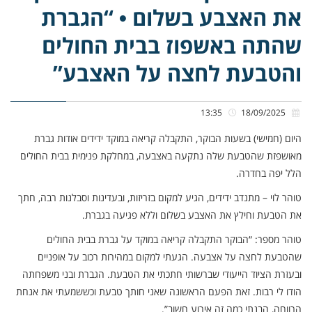
את האצבע בשלום • “הגברת
שהתה באשפוז בבית החולים
והטבעת לחצה על האצבע”
13:35
18/09/2025
היום (חמישי) בשעות הבוקר, התקבלה קריאה במוקד ידידים אודות גברת
מאושפזת שהטבעת שלה נתקעה באצבעה, במחלקת פנימית בבית החולים
הלל יפה בחדרה.
טוהר לוי – מתנדב ידידים, הגיע למקום בזריזות, ובעדינות וסבלנות רבה, חתך
את הטבעת וחילץ את האצבע בשלום וללא פגיעה בגברת.
טוהר מספר: “הבוקר התקבלה קריאה במוקד על גברת בבית החולים
שהטבעת לחצה על אצבעה. הגעתי למקום במהירות רכוב על אופניים
ובעזרת הציוד הייעודי שברשותי חתכתי את הטבעת. הגברת ובני משפחתה
הודו לי רבות. זאת הפעם הראשונה שאני חותך טבעת וכששמעתי את אנחת
הרווחה, הבנתי כמה זה אירוע חשוב”.