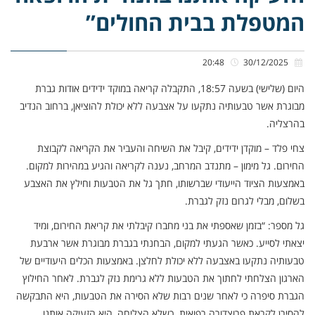
המטפלת בבית החולים”
20:48
30/12/2025
היום (שלישי) בשעה 18:57, התקבלה קריאה במוקד ידידים אודות גברת
מבוגרת אשר טבעותיה נתקעו על אצבעה ללא יכולת להוציאן, ברחוב הנדיב
בהרצליה.
צחי פלד – מוקדן ידידים, קיבל את השיחה והעביר את הקריאה לקבוצת
החירום. גל מימון – מתנדב המרחב, נענה לקריאה והגיע במהירות למקום.
באמצעות הציוד הייעודי שברשותו, חתך גל את הטבעות וחילץ את האצבע
בשלום, מבלי לגרום נזק לגברת.
גל מספר: “בזמן שאספתי את בני מחברו קיבלתי את קריאת החירום, ומיד
יצאתי לסייע. כאשר הגעתי למקום, הבחנתי בגברת מבוגרת אשר ארבעת
טבעותיה נתקעו באצבעה ללא יכולת לחלצן. באמצעות הכלים היעודיים של
הארגון הצלחתי לחתוך את הטבעות ללא גרימת נזק לגברת. לאחר החילוץ
הגברת סיפרה כי לאחר שנים רבות שלא הסירה את הטבעות, היא התבקשה
להסירן לקראת פרוצדורה רפואית. כשלא הצליחה, היא הזעיקה אותנו