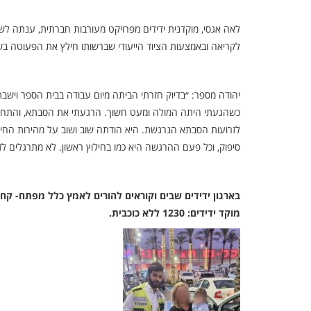
לאה אגסי, מוקדנית ידידים מפרויקט מעורבות חברתית, ענתה לש
לקריאה ובאמצעות הציוד הייעודי שברשותו חילץ את הפעוטה בשל
יהודה מספר: ״בדיוק חזרתי הביתה מיום עבודה בבית הספר ויש
כשהגעתי היתה המולה ומעט חשוך. הרגעתי את הסבתא, והתחל
לזרועות הסבתא הנרגשת. היא הודתה שוב ושוב על מהירות החיל
סיפוק, וכל פעם ההרגשה היא כמו בחילוץ ראשון. לא מתרגלים לז
בארגון ידידים שבים וקוראים להורים לאמץ כלל מפתח- קח
מוקד ידידים: 1230 ללא כוכבית.