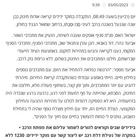
9:39
03/05/2023
יום (רביעי) בשעה 08:49, התקבלה במוקד ידידים קריאה אודות תינוק כבן
שנה שננעל בשגגה ברכב לעיני סָבוֹ וסָבָתוֹ, ברחוב שמואל הנגיד בחולון.
ישראל האס, סג”מ סניף אופקים שענה לשיחה, הזעיק את מתנדבי האזור.
אביעד נהרי, דוד באבאי, רונן עזרן ונתנאל שוב, מתנדבי הסניף, מתנדבי הסניף
המקומי, נענו לקריאה והגיעו במהירות למקום. באמצעות הציוד הייעודי
שברשותם, חילצו המתנדבים את התינוק בשלום, ללא גרימת נזק לרכב.
אביעד מספר: “הרגשה נפלאה להתחיל את היום, עם מתנדבים נוספים
בחילוץ חיים. הייתי באמצע עבודתי כשהתקבלה קריאת החירום. מיהרתי
להגיע עם יתר המתנדבים, ותוך זמן קצר, בשיתוף פעולה מלא, חילצנו את
התינוק. הסבתא, שהייתה על סף דמעות לפני רגע, נרגעה ברגע שנכדה היה
בזרועותיה. היא לא הפסיקה להודות לכולנו על מהירות ההגעה והחילוץ
המקצועי. הצלת החיים הזו, יחד עם חילוץ מוצלח נוסף שהיה לי בתחילת
השבוע, נותנים לי כוחות להמשיך בחיים עם חיוך על הפנים”.
בידידים שבים וקוראים להורים לשמור עליהם את מפתח הרכב •
במקרה של נעילת דלת רכב יש ליצור קשר עם מוקד ידידים: 1230 ללא