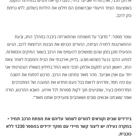
אלחנן חג’בי, אורן מזרחי ואביעד נהרי, נענו לקריאה והגיעו במהירות למקום.
באמצעות הציוד הייעודי שברשותם הם חילצו את הילדות בשלום, ללא גרימת
נזק לרכב.
עופר מספר: ” מדובר על משפחה שהתארחה ביבנה במהלך החג, ובעת
ההתארגנות לחזרה הביתה, ההורים הכניסו את הבנות הרדומות לרכב, הניעו
והפעילו מזגן בזמן שהם ממשיכים להעמיס את הרכב בשאר התיקים והמזוודות.
לפתע הרכב ננעל כשהוא מונע. בדיוק אירגנתי את הבית והמטבח לאחר צאת
החג. ראשון הגיע למקום אלחנן חג׳בי והוא החל בחילוץ כשאליו הצטרפתי אני
יחד עם אורן ואביעד. מהר מאוד פתחנו את הרכב. מרגש לפתוח את השנה
עם כזה חסד, ומדהים לראות בכל פעם מחדש את המענה של המתנדבים
המדהימים בעיר, שמגיעים תוך דקות ספורות לכל אירוע. האבא התרגש, הודה
ואמר שאנחנו אנשים טובים ושאוהבים ומעריכים אותנו מאוד”.
בידידים שבים וקוראים להורים לשמור עליהם את מפתח הרכב תמיד •
במקרה נעילה יש ליצור קשר מיידי עם מוקד ידידים במספר 1230 ללא
כוכבית.