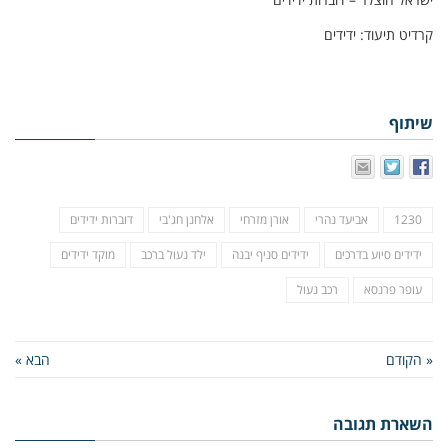
קרדיט תיעוד: ידידים
שיתוף
1230
אביעד נהרי
אורן מזרחי
אלחנן חג'בי
דוברות ידידים
ידידים סיוע בדרכים
ידידים סניף יבנה
ילד נעול ברכב
מוקד ידידים
עופר פרנסא
רכב נעול
« הקודם
הבא »
השארת תגובה