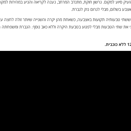
זעיק סיוע למקום. גרשון חוקת, מתנדב המרחב, נענה לקריאה והגיע במהירות למקום
אצבע בשלום, מבלי לגרום נזק לגברת.
: “‏כשהגעתי למקום ראיתי גברת בשנות ה-50 לחייה ששתי טבעותיה תקועות באצבעה, כשאחת מהן יקרה והשנייה שיותר זולה לחצה ע
תי את שתי הטבעות מבלי לפגוע בטבעת היקרה וללא כאב נוסף. הגברת ומשפחתה ה