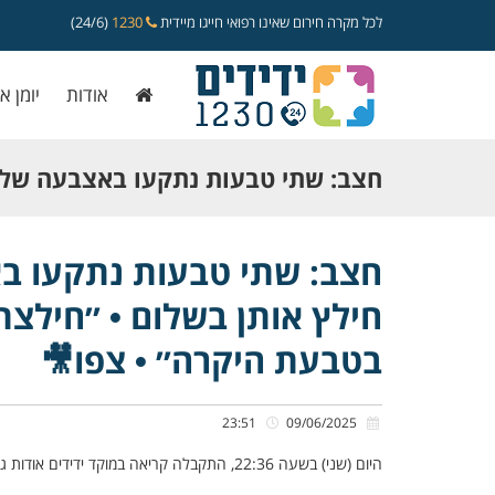
לכל מקרה חירום שאינו רפואי חייגו מיידית
1230
(24/6)
אודות
יומן א
חצב: שתי טבעות נתקעו באצבעה של א
חילץ אותן בשלום • ״חילצתי את שתי 
חצב: שתי טבעות נתקעו בא
חילץ אותן בשלום • ״חילצ
בטבעת היקרה״ • צפו🎥
בטבעת היקרה״ • צפו🎥
23:51
09/06/2025
היום (שני) בשעה 22:36, התקבלה קריאה במוקד ידידים אודות גברת ששתי טבעותיה נתקעו באצבעה ללא יכולת להוציאן, ברחוב האורנים במושב חצב.