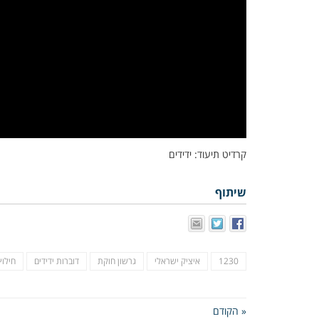
קרדיט תיעוד: ידידים
שיתוף
1230
איציק ישראלי
גרשון חוקת
דוברות ידידים
חילו
« הקודם