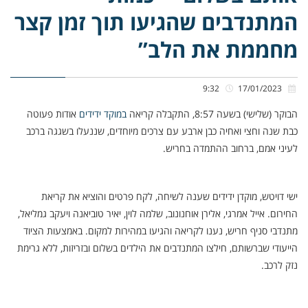
המתנדבים שהגיעו תוך זמן קצר
מחממת את הלב”
9:32
17/01/2023
הבוקר (שלישי) בשעה 8:57, התקבלה קריאה
במוקד ידידים
אודות פעוטה
כבת שנה וחצי ואחיה כבן ארבע עם צרכים מיוחדים, שננעלו בשגגה ברכב
לעיני אמם, ברחוב ההתמדה בחריש.
ישי דויטש, מוקדן ידידים שענה לשיחה, לקח פרטים והוציא את קריאת
החירום. אייל אמרגי, אלירן אוחנונוב, שלמה לוין, יאיר טוביאנה ויעקב גמליאל,
מתנדבי סניף חריש, נענו לקריאה והגיעו במהירות למקום. באמצעות הציוד
הייעודי שברשותם, חילצו המתנדבים את הילדים בשלום ובזריזות, ללא גרימת
נזק לרכב.