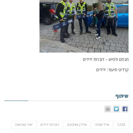
מנחם ולפיש – דוברות ידידים
קרדיט תיעוד: ידידים
שיתוף
1230
אייל אמרגי
אלירן אוחנונוב
דוברות ידידים
יאיר טוביאנה