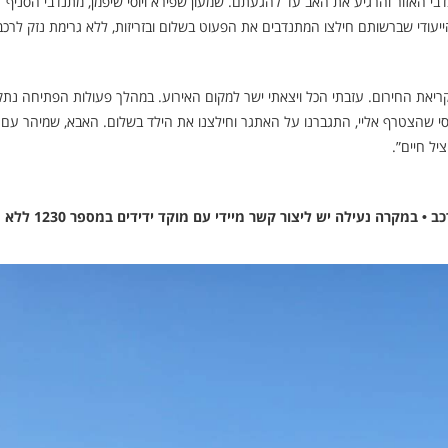
דבי האזור והרגיע את האב עד להגעתם. שמעון שפירא ויוסי שיפמן, מתנדבי הסניף
ייעודי שברשותם חילצו המתנדבים את הפעוט בשלום ובזריזות, ללא גרימת נזק לרכב
יאת החירום. עזבתי הכל ויצאתי ישר למקום האירוע. במהלך פעולות הפתיחה נתק
סי שהצטרף אליי, התגברנו על האתגר וחילצנו את הילד בשלום. האבא, שמיהר עם 
ל חיים”.
בידידים שבים וקוראים להורים לשמור עליהם את מפתח הרכב • במקרה נעילה יש ליצור קשר מיידי עם מוקד ידידים במספר 1230 ללא