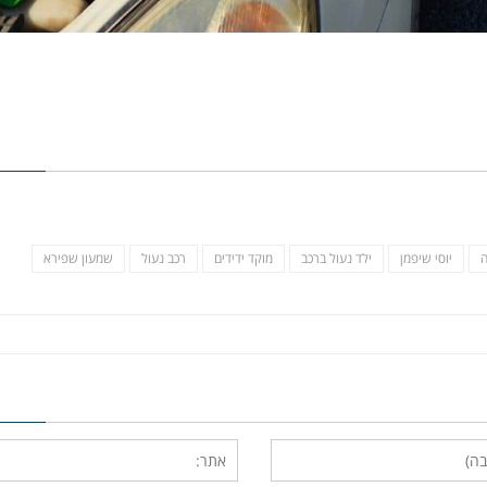
ה
יוסי שיפמן
ילד נעול ברכב
מוקד ידידים
רכב נעול
שמעון שפירא