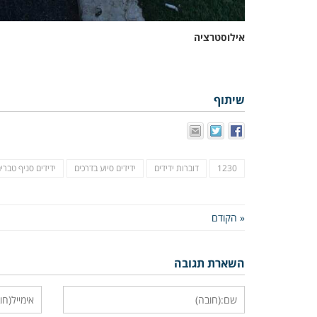
אילוסטרציה
שיתוף
1230
דוברות ידידים
ידידים סיוע בדרכים
ידידים סניף טברי
« הקודם
השארת תגובה