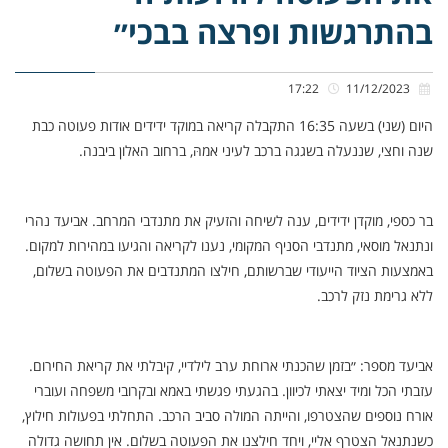
בהתרגשות ופרצה בבכי״
17:22
11/12/2023
היום (שני) בשעה 16:35 התקבלה קריאה במוקד ידידים אודות פעוטה כבת
שנה וחצי, שננעלה בשגגה ברכב לעיני אמהּ, ברחוב האלון ביבנה.
בר כספי, מוקדן ידידים, ענה לשיחה והזעיק את מתנדבי המרחב. אביעד נהרי
ונתנאל מוסאי, מתנדבי הסניף המקומי, נענו לקריאה והגיעו במהירות למקום.
באמצעות הציוד הייעודי שברשותם, חילצו המתנדבים את הפעוטה בשלום,
ללא גרימת נזק לרכב.
אביעד מספר: ״בזמן שהכנתי ארוחת ערב לילדיי, קיבלתי את קריאת החירום.
עזבתי הכל ומיד יצאתי לכיוון. בהגעתי פגשתי באמא ובקרובי משפחה ועוברי
אורח נוספים שהצטרפו, והייתה המולה סביב הרכב. התחלתי בפעולות חילוץ,
כשנתנאל הצטרף אליי, ויחד חילצנו את הפעוטה בשלום. אין תחושה גדולה